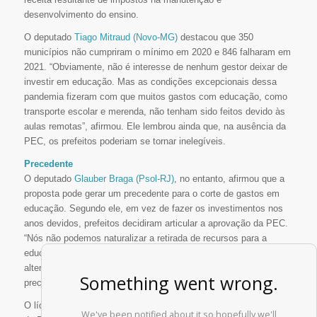
desenvolvimento do ensino.
O deputado
Tiago Mitraud (Novo-MG)
destacou que 350
municípios não cumpriram o mínimo em 2020 e 846 falharam em
2021. “Obviamente, não é interesse de nenhum gestor deixar de
investir em educação. Mas as condições excepcionais dessa
pandemia fizeram com que muitos gastos com educação, como
transporte escolar e merenda, não tenham sido feitos devido às
aulas remotas”, afirmou. Ele lembrou ainda que, na ausência da
PEC, os prefeitos poderiam se tornar inelegíveis.
Precedente
O deputado
Glauber Braga (Psol-RJ)
, no entanto, afirmou que a
proposta pode gerar um precedente para o corte de gastos em
educação. Segundo ele, em vez de fazer os investimentos nos
anos devidos, prefeitos decidiram articular a aprovação da PEC.
“Nós não podemos naturalizar a retirada de recursos para a
educação pública brasileira, ainda mais se tratando de uma
alteração de natureza constitucional, que passa a ser mais um
precedente perigosíssimo”, disse.
O líder do PT,
Reginaldo Lopes (PT-MG)
, discordou da avaliação