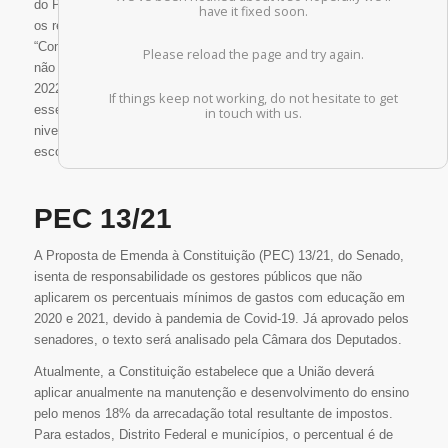
do Psol. Segundo ele, não haverá precedente para cortes porque
os recursos serão reinvestidos em 2022 e 2023.
“Compreendemos que, de fato, nós vamos colocar os recursos
não aplicados no ano de 2020 e 2021 no exercício do ano de
2022 e 2023. É fundamental que a educação receba de volta
esses recursos para organizarmos um amplo programa de
nivelamento, de reforço, de novos investimentos, inclusive várias
escolas precisam ser readequadas no espaço físico”, disse.
PEC 13/21
A Proposta de Emenda à Constituição (PEC) 13/21, do Senado,
isenta de responsabilidade os gestores públicos que não
aplicarem os percentuais mínimos de gastos com educação em
2020 e 2021, devido à pandemia de Covid-19. Já aprovado pelos
senadores, o texto será analisado pela Câmara dos Deputados.
Atualmente, a Constituição estabelece que a União deverá
aplicar anualmente na manutenção e desenvolvimento do ensino
pelo menos 18% da arrecadação total resultante de impostos.
Para estados, Distrito Federal e municípios, o percentual é de