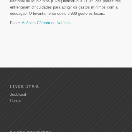
Nacional de Municípios (CNM) indicou que 11,9% das prefeituras
enfrentaram dificuldades para atingir os gastos mínimos com a
educação. O levantamento ouviu 3.988 gestores locais.
Fonte:
Agência Câmara de Notícias
LINKS ÚTEIS
JusBrasil
Conjur