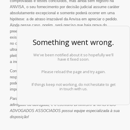
comprovadas e testes concluídos, mas ainda sem registro na
ANVISA, o seu fornecimento por decisão judicial assume caráter
absolutamente excepcional e somente poderá ocorrer em uma
hipótese: a de atraso irrazoável da Anvisa em apreciar o pedido.
Ainda nesse caso, porém, será preciso que haja prova do
preenchimento cumulativo de 3 requisitos. São eles:
(i)
a
existência de pedido de registro do medicamento no Brasil (salvo
no caso de medicamentos órfãos para doenças raras e
ultrarraras);
(ii)
a existência de registro do medicamento
pleiteado em renomadas agências de regulação no exterior; e
(iii)
a inexistência de substituto terapêutico registrado na ANVISA.
Conforme o entendimento dos Tribunais Superiores, ademais, a
responsabilidade do Poder Público é solidária entre os entes, não
podendo ser alegada a falta de previsão orçamentária ou
impossibilidade financeira.
Para estes e tantos outros casos, é importante consultar um
advogado ou advogada, e o escritório DAMMSKI & MACHADO
ADVOGADOS ASSOCIADOS possui equipe especializada à sua
disposição!