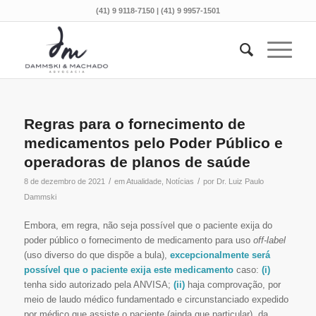
(41) 9 9118-7150 | (41) 9 9957-1501
Regras para o fornecimento de
medicamentos pelo Poder Público e
operadoras de planos de saúde
/
/
8 de dezembro de 2021
em
Atualidade
,
Notícias
por
Dr. Luiz Paulo
Dammski
Embora, em regra, não seja possível que o paciente exija do
poder público o fornecimento de medicamento para uso
off-label
(uso diverso do que dispõe a bula),
excepcionalmente será
possível que o paciente exija este medicamento
caso:
(i)
tenha sido autorizado pela ANVISA;
(ii)
haja comprovação, por
meio de laudo médico fundamentado e circunstanciado expedido
por médico que assiste o paciente (ainda que particular), da