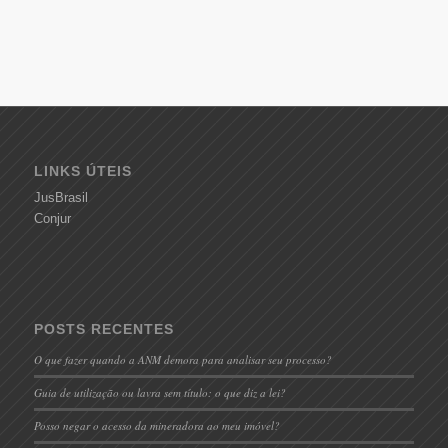
LINKS ÚTEIS
JusBrasil
Conjur
POSTS RECENTES
O que fazer quando a ANM demora para analisar seu processo?
Guia de utilização ou lavra sem título: o que diz a lei?
Posso negar o acesso da mineradora ao meu imóvel?