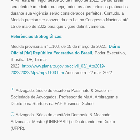
A MP está em vigor desde 16 de março de 2022. Sendo assim,
seu efeito é imediato, ou seja, todos os atos jurídicos praticados
durante sua vigência serão considerados perfeitos. Contudo, a
Medida precisa ser convertida em Lei no Congresso Nacional até
15 de maio de 2022 para que vigore definitivamente.
Referências Bibliográficas:
Medida provisória nº 1.103, de 15 de março de 2022..
Diário
Oficial [da] República Federativa do Brasil
, Poder Executivo,
Brasília, DF, 15 mar.
2022.
http://www.planalto.gov.br/ccivil_03/_Ato2019-
2022/2022/Mpv/mpv1103.htm
Acesso em: 22 mar. 2022.
[1]
Advogado. Sócio do escritório Passinato & Graebin –
Sociedade de Advogados. Professor de M&A, Arbitragem e
Direito para Startups na FAE Business School.
[2]
Advogado. Sócio do escritório Dammski & Machado
Advocacia. Mestre (UNIBRASIL) e Doutorando em Direito
(UFPR).