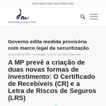
(41) 9 9118-7150 | (41) 9 9957-1501
Governo edita medida provisória
com marco legal da securitização
/
/
15 de maio de 2022
em
Artigos
por
Dr. Luiz Paulo Dammski
A MP prevê a criação de
duas novas formas de
investimento: O Certificado
de Recebíveis (CR) e a
Letra de Riscos de Seguros
(LRS)