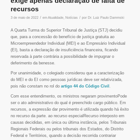
exige apenas declaração de falta de
recursos
/
/
3 de maio de 2022
em
Atualidade
,
Notícias
por
Dr. Luiz Paulo Dammski
A Quarta Turma do Superior Tribunal de Justiça (STJ) decidiu
que, para a concessão do benefício de justiça gratuita ao
Microempreendedor Individual (MEI) e ao Empresário Individual
(EI), basta a declaração de insuficiência financeira, ficando
reservada à parte contrária a possibilidade de impugnar o
deferimento da benesse.
Por unanimidade, o colegiado considerou que a caracterização
do MEI e do EI como pessoas jurídicas deve ser relativizada,
pois não constam no rol do
artigo 44 do Código Civil
.
Com esse entendimento, os ministros negaram provimentoPode
ser o ato administrativo do qual é preenchido cargo público. Em
recursos, a expressão dar provimento é utilizada quando há êxito
no recurso da parte. ao recurso especialRecurso interposto em
causas decididas, em única ou última instância, pelos Tribunais
Regionais Federais ou pelos tribunais dos Estados, do Distrito
Federal e Territórios, quando a decisão recorrida contrariar