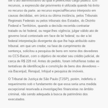
ser o ato administrativo do qual é preenchido cargo público. Em
recursos, a expressão dar provimento é utilizada quando há êxito
no recurso da parte. ao recurso especialRecurso interposto em
causas decididas, em única ou última instância, pelos Tribunais
Regionais Federais ou pelos tribunais dos Estados, do Distrito
Federal e Territórios, quando a decisão recorrida contrariar
tratado ou lei federal, ou negar-lhes vigência; julgar válido ato de
governo local contestado em face de lei federal; ou der a lei
federal interpretação divergente da que lhe haja atribuído outro
tribunal. em que um credor, na fase de cumprimento de
sentença, solicitou a pesquisa de bens em nome dos devedores
no CCS-Bacen, com o objetivo de receber seu crédito judicial, de
cerca de R$ 228 mil. Antes do pedido, foram infrutíferas todas as
tentativas de identificação e constrição de bens dos devedores –
via Bacenjud, Renajud, Infojud e pesquisa de imóveis.
O Tribunal de Justiça de São Paulo (TJSP), porém, indeferiu o
requerimento sob o fundamento de que essa seria uma medida
excepcional reservada a investigações financeiras no âmbito
criminal, não sendo adequada à busca de patrimônio dos
executados.