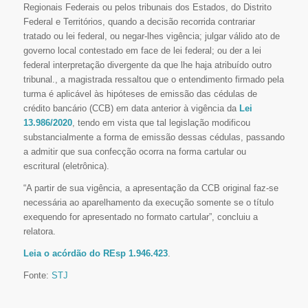
Regionais Federais ou pelos tribunais dos Estados, do Distrito
Federal e Territórios, quando a decisão recorrida contrariar
tratado ou lei federal, ou negar-lhes vigência; julgar válido ato de
governo local contestado em face de lei federal; ou der a lei
federal interpretação divergente da que lhe haja atribuído outro
tribunal., a magistrada ressaltou que o entendimento firmado pela
turma é aplicável às hipóteses de emissão das cédulas de
crédito bancário (CCB) em data anterior à vigência da
Lei
13.986/2020
, tendo em vista que tal legislação modificou
substancialmente a forma de emissão dessas cédulas, passando
a admitir que sua confecção ocorra na forma cartular ou
escritural (eletrônica).
“A partir de sua vigência, a apresentação da CCB original faz-se
necessária ao aparelhamento da execução somente se o título
exequendo for apresentado no formato cartular”, concluiu a
relatora.
Leia o acórdão do REsp 1.946.423
.
Fonte:
STJ