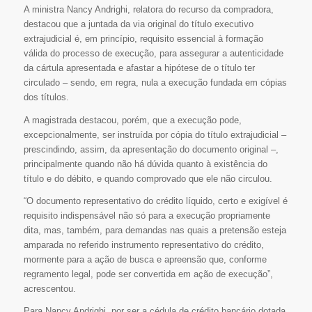
A ministra Nancy Andrighi, relatora do recurso da compradora,
destacou que a juntada da via original do título executivo
extrajudicial é, em princípio, requisito essencial à formação
válida do processo de execução, para assegurar a autenticidade
da cártula apresentada e afastar a hipótese de o título ter
circulado – sendo, em regra, nula a execução fundada em cópias
dos títulos.
A magistrada destacou, porém, que a execução pode,
excepcionalmente, ser instruída por cópia do título extrajudicial –
prescindindo, assim, da apresentação do documento original –,
principalmente quando não há dúvida quanto à existência do
título e do débito, e quando comprovado que ele não circulou.
“O documento representativo do crédito líquido, certo e exigível é
requisito indispensável não só para a execução propriamente
dita, mas, também, para demandas nas quais a pretensão esteja
amparada no referido instrumento representativo do crédito,
mormente para a ação de busca e apreensão que, conforme
regramento legal, pode ser convertida em ação de execução”,
acrescentou.
Para Nancy Andrighi, por ser a cédula de crédito bancário dotada