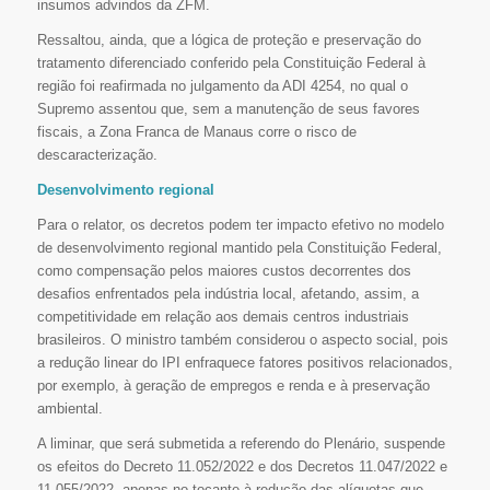
insumos advindos da ZFM.
Ressaltou, ainda, que a lógica de proteção e preservação do
tratamento diferenciado conferido pela Constituição Federal à
região foi reafirmada no julgamento da ADI 4254, no qual o
Supremo assentou que, sem a manutenção de seus favores
fiscais, a Zona Franca de Manaus corre o risco de
descaracterização.
Desenvolvimento regional
Para o relator, os decretos podem ter impacto efetivo no modelo
de desenvolvimento regional mantido pela Constituição Federal,
como compensação pelos maiores custos decorrentes dos
desafios enfrentados pela indústria local, afetando, assim, a
competitividade em relação aos demais centros industriais
brasileiros. O ministro também considerou o aspecto social, pois
a redução linear do IPI enfraquece fatores positivos relacionados,
por exemplo, à geração de empregos e renda e à preservação
ambiental.
A liminar, que será submetida a referendo do Plenário, suspende
os efeitos do Decreto 11.052/2022 e dos Decretos 11.047/2022 e
11.055/2022, apenas no tocante à redução das alíquotas que