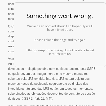
decorrentes de eventos de grande magnitude, como catástrofes
climáticas, guerras e conflitos civis. Deste modo, reduz-se a
necessidade de inclusão de capital no balanço de seguradoras e
resseguradoras.
O CNSP (Conselho Nacional de Seguros Privados) será o órgão
competente para, além das competências previstas no
dispositivo, estabelecer as diretrizes e as normas referentes aos
contratos e à aceitação, pela SSPE, dos riscos de seguros e
resseguros, do seu financiamento via emissão de LRS e das
condições da emissão.
Vale lembrar, ainda, que o investidor não estará livre de riscos.
Ao que dispõe o § 2º do artigo 11 da referida legislação, a LRS
deve possuir relação paritária com os riscos aceitos pela SSPE,
os quais devem ser, integralmente e no mesmo montante,
cobertos pela LRS emitida. Isto é, a LRS estará sujeita aos
mesmos riscos da sociedade seguradora e os direitos dos
investidores titulares das LRS estão, em todos os momentos,
subordinados às obrigações decorrentes do contrato de cessão
de riscos à SSPE. (art. 11, § 4º).