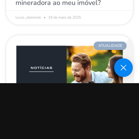
mineradora ao meu imóvel?
lucas_dammski
19 de maio de 2025
ATUALIDADE