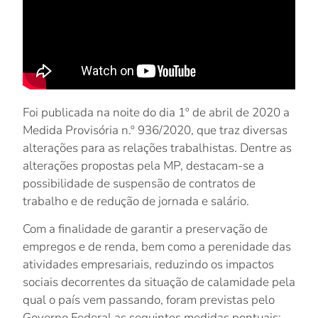
Foi publicada na noite do dia 1º de abril de 2020 a
Medida Provisória n.º 936/2020, que traz diversas
alterações para as relações trabalhistas. Dentre as
alterações propostas pela MP, destacam-se a
possibilidade de suspensão de contratos de
trabalho e de redução de jornada e salário.
Com a finalidade de garantir a preservação de
empregos e de renda, bem como a perenidade das
atividades empresariais, reduzindo os impactos
sociais decorrentes da situação de calamidade pela
qual o país vem passando, foram previstas pelo
Governo Federal as seguintes medidas pontuais: