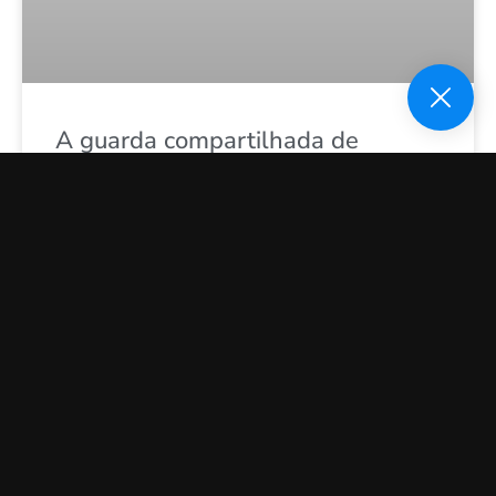
A guarda compartilhada de
animais de estimação
Dr. Luiz Paulo Dammski
26 de outubro de 2022
CADASTRE-SE
Receba sempre