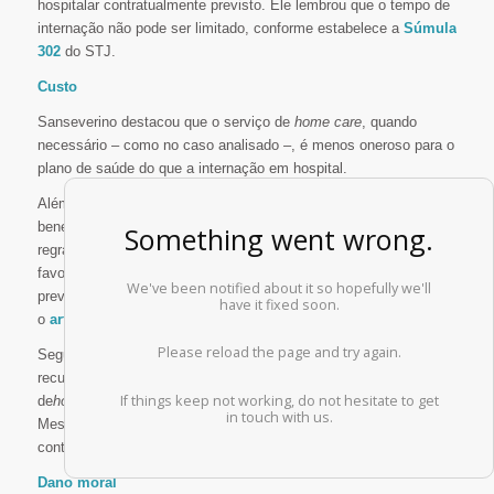
hospitalar contratualmente previsto. Ele lembrou que o tempo de
internação não pode ser limitado, conforme estabelece a
Súmula
302
do STJ.
Custo
Sanseverino destacou que o serviço de
home care
, quando
necessário – como no caso analisado –, é menos oneroso para o
plano de saúde do que a internação em hospital.
Além disso, a alegação da ausência de previsão contratual não
beneficia à Omint, segundo o relator, porque, na dúvida sobre as
regras contratuais, deve prevalecer a interpretação mais
favorável ao segurado que faz um contrato de adesão. É o que
preveem o
artigo 47
do Código de Defesa do Consumidor e
o
artigo 423
do Código Civil.
Seguindo essas regras, o relator reconheceu que é abusiva a
recusa do plano de saúde a cobrir as despesas do serviço
de
home care
, que no caso é imprescindível para o paciente.
Mesmo se houvesse exclusão expressa dessa cobertura no
contrato, ele afirmou que tal cláusula seria abusiva.
Dano moral