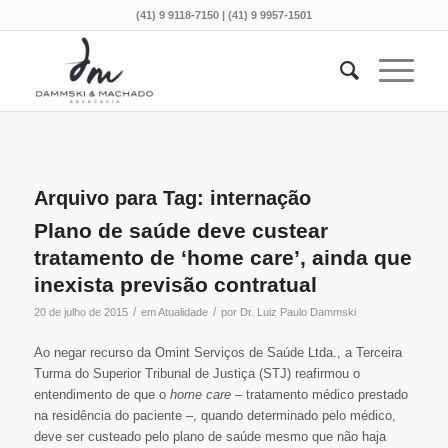
(41) 9 9118-7150 | (41) 9 9957-1501
Arquivo para Tag:
internação
Plano de saúde deve custear
tratamento de ‘home care’, ainda que
inexista previsão contratual
/
/
20 de julho de 2015
em
Atualidade
por
Dr. Luiz Paulo Dammski
Ao negar recurso da Omint Serviços de Saúde Ltda., a Terceira
Turma do Superior Tribunal de Justiça (STJ) reafirmou o
entendimento de que o
home care
– tratamento médico prestado
na residência do paciente –, quando determinado pelo médico,
deve ser custeado pelo plano de saúde mesmo que não haja