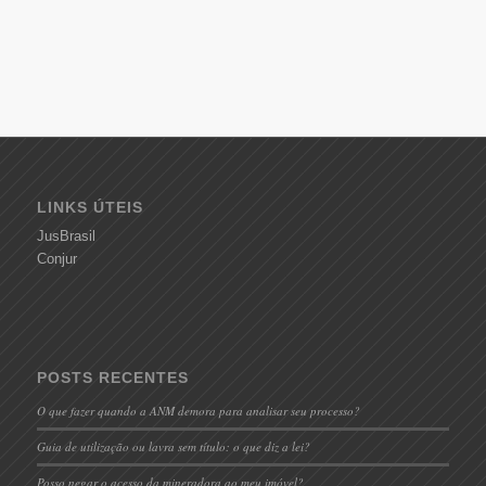
LINKS ÚTEIS
JusBrasil
Conjur
POSTS RECENTES
O que fazer quando a ANM demora para analisar seu processo?
Guia de utilização ou lavra sem título: o que diz a lei?
Posso negar o acesso da mineradora ao meu imóvel?