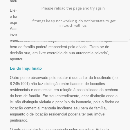
moradia”, afirmou.
Ele destacou, ainda, que, nos aluguéis comerciais, muitas vezes
o fiador é o próprio sócio da pessoa jurídica afiançada,
especialmente em se tratando de micro e pequena empresa.
Assim, o empreendedor pode liberar seu capital financeiro para
investi-lo no próprio negócio, enquanto o fiador, também sócio,
escolhe seu direito de empreender, ciente de que seu próprio
bem de família poderá responderá pela dívida. “Trata-se de
decisão sua, em livre exercício de sua autonomia privada”,
apontou.
Lei do Inquilinato
Outro ponto observado pelo relator é que a Lei do Inquilinato (Lei
8.245/1991) não faz distinção entre fiadores de locações
residenciais e comerciais em relação à possibilidade da penhora
do bem de família. Em seu entendimento, criar distinção onde a
lei não distinguiu violaria o princípio da isonomia, pois o fiador de
locação comercial manteria incólume seu bem de família,
enquanto o de locação residencial poderia ter seu imóvel
penhorado.
O voto do relator foi acompanhado pelos ministros Roberto