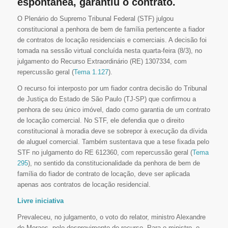
espontânea, garantiu o contrato.
O Plenário do Supremo Tribunal Federal (STF) julgou
constitucional a penhora de bem de família pertencente a fiador
de contratos de locação residenciais e comerciais. A decisão foi
tomada na sessão virtual concluída nesta quarta-feira (8/3), no
julgamento do Recurso Extraordinário (RE) 1307334, com
repercussão geral (
Tema 1.127
).
O recurso foi interposto por um fiador contra decisão do Tribunal
de Justiça do Estado de São Paulo (TJ-SP) que confirmou a
penhora de seu único imóvel, dado como garantia de um contrato
de locação comercial. No STF, ele defendia que o direito
constitucional à moradia deve se sobrepor à execução da dívida
de aluguel comercial. Também sustentava que a tese fixada pelo
STF no julgamento do RE 612360, com repercussão geral (
Tema
295
), no sentido da constitucionalidade da penhora de bem de
família do fiador de contrato de locação, deve ser aplicada
apenas aos contratos de locação residencial.
Livre iniciativa
Prevaleceu, no julgamento, o voto do relator, ministro Alexandre
de Moraes, pelo desprovimento do recurso. Para o ministro, o