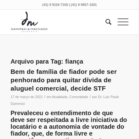
(41) 9 9118-7150 | (41) 9 9957-1501
Arquivo para Tag:
fiança
Bem de família de fiador pode ser
penhorado para quitar dívida de
aluguel comercial, decide STF
/
/
17 de março de 2022
em
Atualidade
,
Comunidade
por
Dr. Luiz Paulo
Dammski
Prevaleceu o entendimento de que
deve ser respeitada a livre iniciativa do
locatário e a autonomia de vontade do
fiador, que, de forma livre e