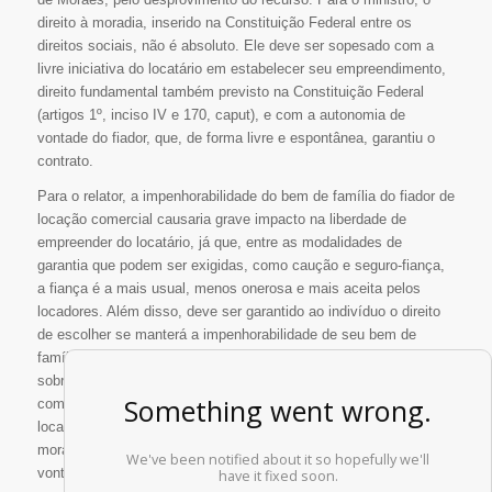
direito à moradia, inserido na Constituição Federal entre os
direitos sociais, não é absoluto. Ele deve ser sopesado com a
livre iniciativa do locatário em estabelecer seu empreendimento,
direito fundamental também previsto na Constituição Federal
(artigos 1º, inciso IV e 170, caput), e com a autonomia de
vontade do fiador, que, de forma livre e espontânea, garantiu o
contrato.
Para o relator, a impenhorabilidade do bem de família do fiador de
locação comercial causaria grave impacto na liberdade de
empreender do locatário, já que, entre as modalidades de
garantia que podem ser exigidas, como caução e seguro-fiança,
a fiança é a mais usual, menos onerosa e mais aceita pelos
locadores. Além disso, deve ser garantido ao indivíduo o direito
de escolher se manterá a impenhorabilidade de seu bem de
família, conforme a regra geral da Lei 8.009/1990, que dispõe
sobre a matéria, ou se será fiador, consentindo expressamente
com a constrição de seu bem no caso de inadimplemento do
locatário. “A livre iniciativa não deve encontrar limite no direito à
moradia quando o próprio detentor desse direito, por sua própria
vontade, assume obrigação capaz de limitar seu direito à