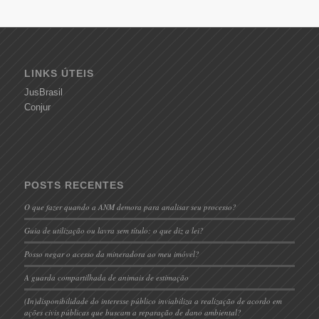
LINKS ÚTEIS
JusBrasil
Conjur
POSTS RECENTES
O que fazer quando a ANM demora para analisar seu processo?
Guia de utilização ou lavra sem título: o que diz a lei?
Posso negar o acesso da mineradora ao meu imóvel?
A guarda compartilhada de animais de estimação
(In)disponibilidade do interesse público inviabiliza a realização de acordo em
ações civis públicas que buscam a reparação de dano ambiental?