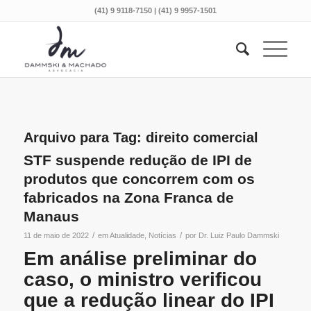
(41) 9 9118-7150 | (41) 9 9957-1501
Arquivo para Tag:
direito comercial
STF suspende redução de IPI de
produtos que concorrem com os
fabricados na Zona Franca de
Manaus
/
/
11 de maio de 2022
em
Atualidade
,
Notícias
por
Dr. Luiz Paulo Dammski
Em análise preliminar do
caso, o ministro verificou
que a redução linear do IPI