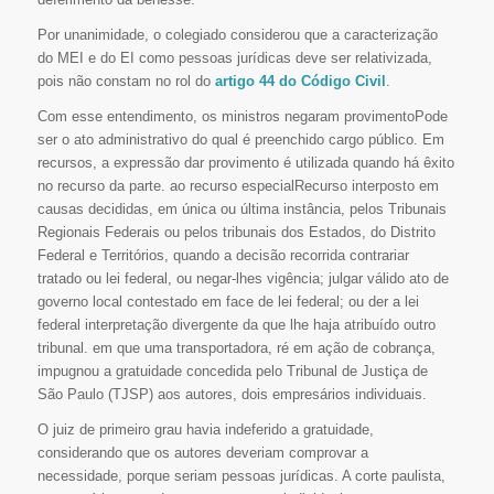
Por unanimidade, o colegiado considerou que a caracterização
do MEI e do EI como pessoas jurídicas deve ser relativizada,
pois não constam no rol do
artigo 44 do Código Civil
.
Com esse entendimento, os ministros negaram provimentoPode
ser o ato administrativo do qual é preenchido cargo público. Em
recursos, a expressão dar provimento é utilizada quando há êxito
no recurso da parte. ao recurso especialRecurso interposto em
causas decididas, em única ou última instância, pelos Tribunais
Regionais Federais ou pelos tribunais dos Estados, do Distrito
Federal e Territórios, quando a decisão recorrida contrariar
tratado ou lei federal, ou negar-lhes vigência; julgar válido ato de
governo local contestado em face de lei federal; ou der a lei
federal interpretação divergente da que lhe haja atribuído outro
tribunal. em que uma transportadora, ré em ação de cobrança,
impugnou a gratuidade concedida pelo Tribunal de Justiça de
São Paulo (TJSP) aos autores, dois empresários individuais.
O juiz de primeiro grau havia indeferido a gratuidade,
considerando que os autores deveriam comprovar a
necessidade, porque seriam pessoas jurídicas. A corte paulista,