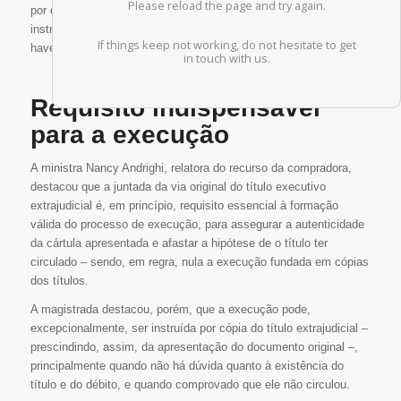
por considerar desnecessária a juntada do original do título para
instruir a ação de busca e apreensão, sob o argumento de não
haver exigência legal para tanto.
Requisito indispensável
para a execução
A ministra Nancy Andrighi, relatora do recurso da compradora,
destacou que a juntada da via original do título executivo
extrajudicial é, em princípio, requisito essencial à formação
válida do processo de execução, para assegurar a autenticidade
da cártula apresentada e afastar a hipótese de o título ter
circulado – sendo, em regra, nula a execução fundada em cópias
dos títulos.
A magistrada destacou, porém, que a execução pode,
excepcionalmente, ser instruída por cópia do título extrajudicial –
prescindindo, assim, da apresentação do documento original –,
principalmente quando não há dúvida quanto à existência do
título e do débito, e quando comprovado que ele não circulou.