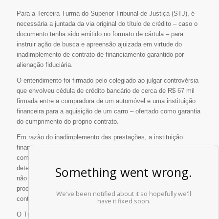
Para a Terceira Turma do Superior Tribunal de Justiça (STJ), é
necessária a juntada da via original do título de crédito – caso o
documento tenha sido emitido no formato de cártula – para
instruir ação de busca e apreensão ajuizada em virtude do
inadimplemento de contrato de financiamento garantido por
alienação fiduciária.
O entendimento foi firmado pelo colegiado ao julgar controvérsia
que envolveu cédula de crédito bancário de cerca de R$ 67 mil
firmada entre a compradora de um automóvel e uma instituição
financeira para a aquisição de um carro – ofertado como garantia
do cumprimento do próprio contrato.
Em razão do inadimplemento das prestações, a instituição
financeira ajuizou ação de busca e apreensão, instruída apenas
com a cópia do contrato de crédito bancário. No primeiro grau, foi
determinada a juntada do original da cédula de crédito. O banco
não cumpriu a determinação dada pelo juízo, razão pela qual o
processo foi extinto, sem resolução do méritoDiz respeito ao
conteúdo do direito que o autor afirma ser titular..
O Tribunal de Justiça do Maranhão, porém, reformou a sentença