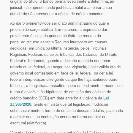
original do título, o banco permaneceu inerte à determinação
judicial, não apresentando justificava hábil a amparar a sua
atitude de não apresentar a cédula de crédito bancário.
Ao dar provimentoPode ser o ato administrativo do qual é
preenchido cargo público. Em recursos, a expressão dar
provimento é utilizada quando há êxito no recurso da
parte. ao recurso especialRecurso interposto em causas
decididas, em única ou última instância, pelos Tribunais
Regionais Federais ou pelos tribunais dos Estados, do Distrito
Federal e Territórios, quando a decisão recorrida contrariar
tratado ou lei federal, ou negar-lhes vigência; julgar válido ato de
governo local contestado em face de lei federal; ou der a lei
federal interpretação divergente da que lhe haja atribuído outro
tribunal., a magistrada ressaltou que o entendimento firmado pela
turma é aplicável às hipóteses de emissão das cédulas de
crédito bancário (CCB) em data anterior à vigência da
Lei
13.986/2020
, tendo em vista que tal legislação modificou
substancialmente a forma de emissão dessas cédulas, passando
a admitir que sua confecção ocorra na forma cartular ou
escritural (eletrônica).
“A partir de sua vigência, a apresentação da CCB original faz-se