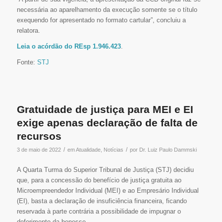
necessária ao aparelhamento da execução somente se o título
exequendo for apresentado no formato cartular”, concluiu a
relatora.
Leia o acórdão do REsp 1.946.423
.
Fonte:
STJ
Gratuidade de justiça para MEI e EI
exige apenas declaração de falta de
recursos
/
/
3 de maio de 2022
em
Atualidade
,
Notícias
por
Dr. Luiz Paulo Dammski
A Quarta Turma do Superior Tribunal de Justiça (STJ) decidiu
que, para a concessão do benefício de justiça gratuita ao
Microempreendedor Individual (MEI) e ao Empresário Individual
(EI), basta a declaração de insuficiência financeira, ficando
reservada à parte contrária a possibilidade de impugnar o
deferimento da benesse.