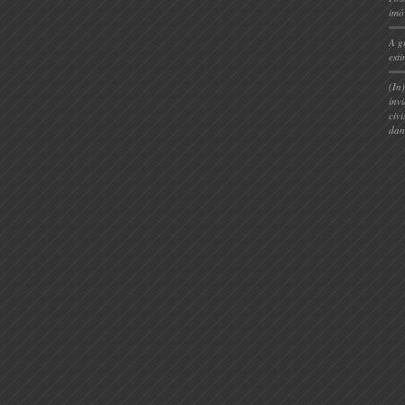
imó
A g
est
(In
inv
civ
dan