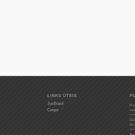
LINKS ÚTEIS
P
JusBrasil
O q
ana
Conjur
Gui
diz 
Pos