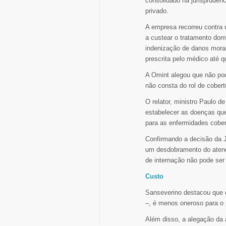
consolidado na jurisprudênc
privado.
A empresa recorreu contra 
a custear o tratamento dom
indenização de danos morai
prescrita pelo médico até 
A Omint alegou que não pod
não consta do rol de cobert
O relator, ministro Paulo d
estabelecer as doenças que
para as enfermidades cober
Confirmando a decisão da J
um desdobramento do atendi
de internação não pode ser
Custo
Sanseverino destacou que 
–, é menos oneroso para o 
Além disso, a alegação da 