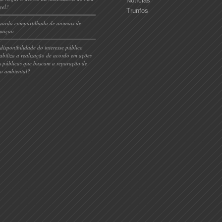
Notícias
vel?
Trunfos
uarda compartilhada de animais de
imação
)disponibilidade do interesse público
iabiliza a realização de acordo em ações
is públicas que buscam a reparação de
o ambiental?