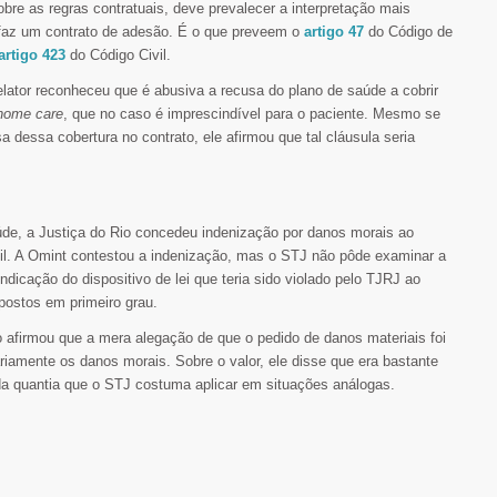
sobre as regras contratuais, deve prevalecer a interpretação mais
 faz um contrato de adesão. É o que preveem o
artigo 47
do Código de
artigo 423
do Código Civil.
elator reconheceu que é abusiva a recusa do plano de saúde a cobrir
home care
, que no caso é imprescindível para o paciente. Mesmo se
 dessa cobertura no contrato, ele afirmou que tal cláusula seria
de, a Justiça do Rio concedeu indenização por danos morais ao
il. A Omint contestou a indenização, mas o STJ não pôde examinar a
dicação do dispositivo de lei que teria sido violado pelo TJRJ ao
postos em primeiro grau.
afirmou que a mera alegação de que o pedido de danos materiais foi
iamente os danos morais. Sobre o valor, ele disse que era bastante
 da quantia que o STJ costuma aplicar em situações análogas.