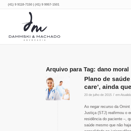
(41) 9 9118-7150 | (41) 9 9957-1501
Arquivo para Tag:
dano moral
Plano de saúde
care’, ainda qu
/
20 de julho de 2015
em
Atualid
Ao negar recurso da Omint 
Justiça (STJ) reafirmou o 
residência do paciente –, 
saúde mesmo que não haja p