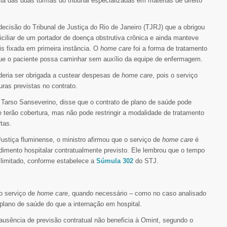
ia das duas turmas do tribunal especializadas em matérias de direito
decisão do Tribunal de Justiça do Rio de Janeiro (TJRJ) que a obrigou
iciliar de um portador de doença obstrutiva crônica e ainda manteve
s fixada em primeira instância. O
home care
foi a forma de tratamento
que o paciente possa caminhar sem auxílio da equipe de enfermagem.
eria ser obrigada a custear despesas de
home care
, pois o serviço
uras previstas no contrato.
e Tarso Sanseverino, disse que o contrato de plano de saúde pode
 terão cobertura, mas não pode restringir a modalidade de tratamento
tas.
ustiça fluminense, o ministro afirmou que o serviço de
home care
é
mento hospitalar contratualmente previsto. Ele lembrou que o tempo
 limitado, conforme estabelece a
Súmula 302
do STJ.
o serviço de
home care
, quando necessário – como no caso analisado
plano de saúde do que a internação em hospital.
ausência de previsão contratual não beneficia à Omint, segundo o