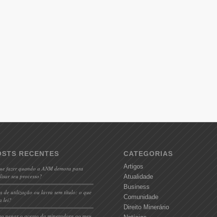
OSTS RECENTES
CATEGORIAS
Artigos
ue fazer quando a ANM demora para
lisar seu processo?
Atualidade
Business
a de utilização ou lavra sem título: o que
Comunidade
a lei?
Direito Minerário
so negar o acesso da mineradora ao meu