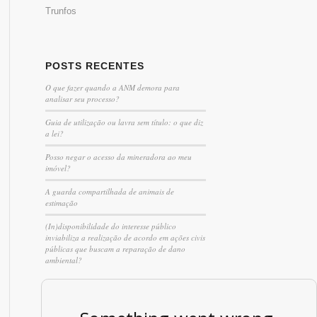
Trunfos
POSTS RECENTES
O que fazer quando a ANM demora para
analisar seu processo?
Guia de utilização ou lavra sem título: o que diz
a lei?
Posso negar o acesso da mineradora ao meu
imóvel?
A guarda compartilhada de animais de
estimação
(In)disponibilidade do interesse público
inviabiliza a realização de acordo em ações civis
públicas que buscam a reparação de dano
ambiental?