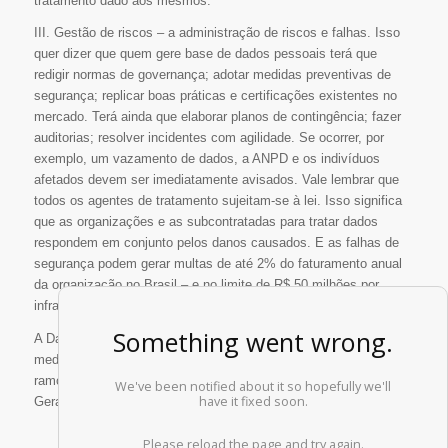
tratamento dado aos mesmos.
III. Gestão de riscos – a administração de riscos e falhas. Isso
quer dizer que quem gere base de dados pessoais terá que
redigir normas de governança; adotar medidas preventivas de
segurança; replicar boas práticas e certificações existentes no
mercado. Terá ainda que elaborar planos de contingência; fazer
auditorias; resolver incidentes com agilidade. Se ocorrer, por
exemplo, um vazamento de dados, a ANPD e os indivíduos
afetados devem ser imediatamente avisados. Vale lembrar que
todos os agentes de tratamento sujeitam-se à lei. Isso significa
que as organizações e as subcontratadas para tratar dados
respondem em conjunto pelos danos causados. E as falhas de
segurança podem gerar multas de até 2% do faturamento anual
da organização no Brasil – e no limite de R$ 50 milhões por
infração.
A Dammski & Machado conta com expertise para a gestão de
medidas atinentes à adequação de empresas dos mais variados
ramos às exigências decorrentes da entrada em vigor da Lei
Geral de Proteção de Dados.