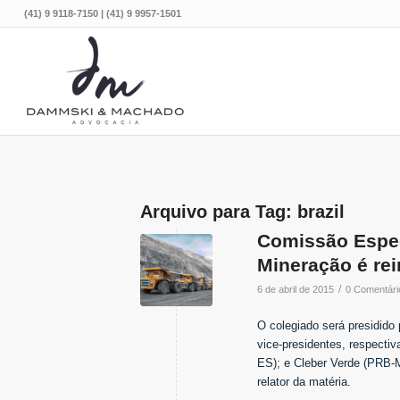
(41) 9 9118-7150 | (41) 9 9957-1501
Arquivo para Tag:
brazil
Comissão Espec
Mineração é re
/
6 de abril de 2015
0 Comentári
O colegiado será presidido
vice-presidentes, respect
ES); e Cleber Verde (PRB-
relator da matéria.