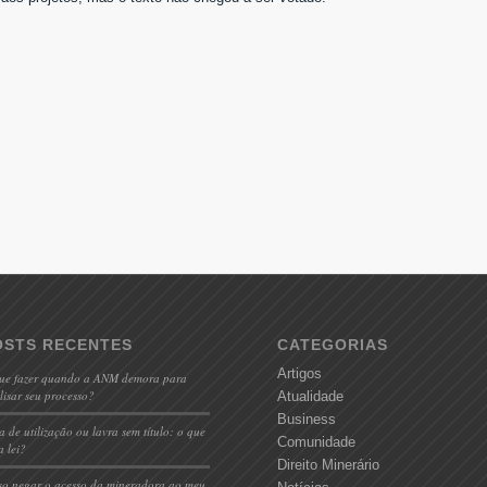
OSTS RECENTES
CATEGORIAS
Artigos
ue fazer quando a ANM demora para
lisar seu processo?
Atualidade
Business
a de utilização ou lavra sem título: o que
Comunidade
a lei?
Direito Minerário
so negar o acesso da mineradora ao meu