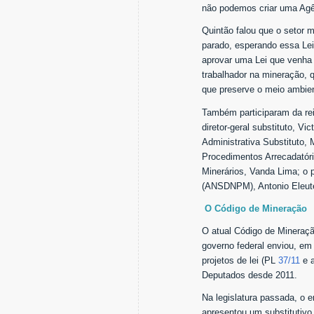
não podemos criar uma Agên
Quintão falou que o setor m
parado, esperando essa Lei
aprovar uma Lei que venha a
trabalhador na mineração, 
que preserve o meio ambien
Também participaram da re
diretor-geral substituto, V
Administrativa Substituto,
Procedimentos Arrecadatóri
Minerários, Vanda Lima; o
(ANSDNPM), Antonio Eleutér
O Código de Mineração
O atual Código de Mineração
governo federal enviou, e
projetos de lei (PL
37/11
e a
Deputados desde 2011.
Na legislatura passada, o 
apresentou um substitutivo