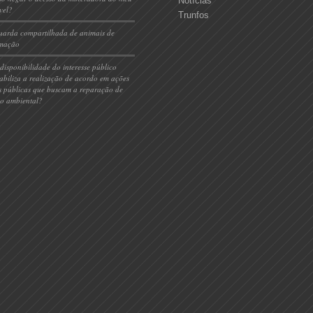
Notícias
vel?
Trunfos
uarda compartilhada de animais de
imação
)disponibilidade do interesse público
iabiliza a realização de acordo em ações
is públicas que buscam a reparação de
o ambiental?