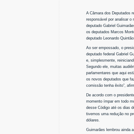
A Câmara dos Deputados rei
responsável por analisar o
deputado Gabriel Guimarães
os deputados Marcos Monte
deputado Leonardo Quintão 
Ao ser empossado, o presi
deputado federal Gabriel 
e, simplesmente, reinician
Segundo ele, muitas audiên
parlamentares que aqui est
os novos deputados que faz
comissão tenha êxito”, afir
De acordo com o president
momento ímpar em todo mun
desse Código até os dias d
tivemos uma redução no pre
dólares.
Guimarães lembrou ainda a 