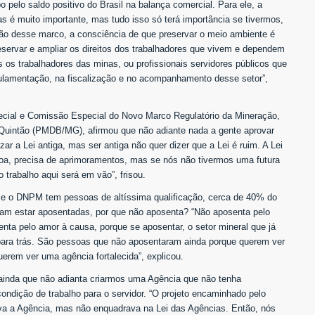
 pelo saldo positivo do Brasil na balança comercial. Para ele, a
as é muito importante, mas tudo isso só terá importância se tivermos,
ão desse marco, a consciência de que preservar o meio ambiente é
ervar e ampliar os direitos dos trabalhadores que vivem e dependem
s os trabalhadores das minas, ou profissionais servidores públicos que
ulamentação, na fiscalização e no acompanhamento desse setor”,
ecial e Comissão Especial do Novo Marco Regulatório da Mineração,
 Quintão (PMDB/MG), afirmou que não adiante nada a gente aprovar
r a Lei antiga, mas ser antiga não quer dizer que a Lei é ruim. A Lei
boa, precisa de aprimoramentos, mas se nós não tivermos uma futura
o trabalho aqui será em vão”, frisou.
oje o DNPM tem pessoas de altíssima qualificação, cerca de 40% do
iam estar aposentadas, por que não aposenta? “Não aposenta pelo
enta pelo amor à causa, porque se aposentar, o setor mineral que já
r para trás. São pessoas que não aposentaram ainda porque querem ver
uerem ver uma agência fortalecida”, explicou.
 ainda que não adianta criarmos uma Agência que não tenha
ondição de trabalho para o servidor. “O projeto encaminhado pelo
va a Agência, mas não enquadrava na Lei das Agências. Então, nós