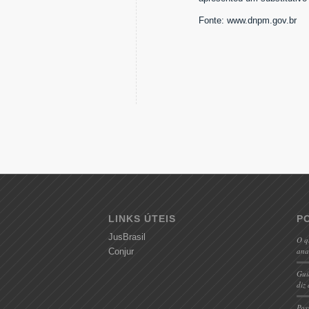
Fonte: www.dnpm.gov.br
LINKS ÚTEIS
P
JusBrasil
O q
ana
Conjur
Gui
diz 
Pos