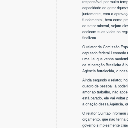
responsável por muito tempo
capacidade de gerar riquez
juntamente, com a aprovaç
fundamental, bem como pres
do setor mineral, sejam ele
dedicam suas vidas na reg
finalizou.
O relator da Comissão Esp
deputado federal Leonardo
uma Lei que venha moderniza
de Mineração Brasileira é 
Agência fortalecida, o noss
Ainda segundo o relator, h
quadro de pessoal já poder
amor ao trabalho, não apos
está parado, ele vai volta
a criação dessa Agência, q
O relator Quintão informou
orçamento, que não tenha c
governo simplesmente cria