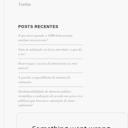
Trunfos
POSTS RECENTES
O que fazer quando a ANM demora para
analisar seu processo?
Guia de utilização ou lavra sem título: o que diz
a lei?
Posso negar o acesso da mineradora ao meu
imóvel?
A guarda compartilhada de animais de
estimação
(In)disponibilidade do interesse público
inviabiliza a realização de acordo em ações civis
públicas que buscam a reparação de dano
ambiental?