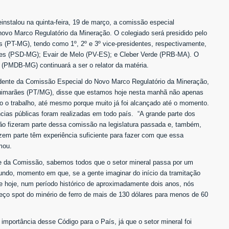
nstalou na quinta-feira, 19 de março, a comissão especial
 novo Marco Regulatório da Mineração. O colegiado será presidido pelo
 (PT-MG), tendo como 1º, 2º e 3º vice-presidentes, respectivamente,
s (PSD-MG); Evair de Melo (PV-ES); e Cleber Verde (PRB-MA). O
(PMDB-MG) continuará a ser o relator da matéria.
dente da Comissão Especial do Novo Marco Regulatório da Mineração,
Guimarães (PT/MG), disse que estamos hoje nesta manhã não apenas
do o trabalho, até mesmo porque muito já foi alcançado até o momento.
cias públicas foram realizadas em todo país. “A grande parte dos
ão fizeram parte dessa comissão na legislatura passada e, também,
em parte têm experiência suficiente para fazer com que essa
mou.
e da Comissão, sabemos todos que o setor mineral passa por um
do, momento em que, se a gente imaginar do início da tramitação
e hoje, num período histórico de aproximadamente dois anos, nós
ço spot do minério de ferro de mais de 130 dólares para menos de 60
importância desse Código para o País, já que o setor mineral foi