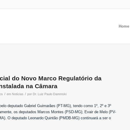
Home
ial do Novo Marco Regulatório da
instalada na Câmara
/
/
os
em
Notícias
por
Dr. Luiz Paulo Dammski
 pelo deputado Gabriel Guimarães (PT-MG), tendo como 1º, 2º e 3º
ivamente, os deputados Marcos Montes (PSD-MG); Evair de Melo (PV-
MA). O deputado Leonardo Quintão (PMDB-MG) continuará a ser o