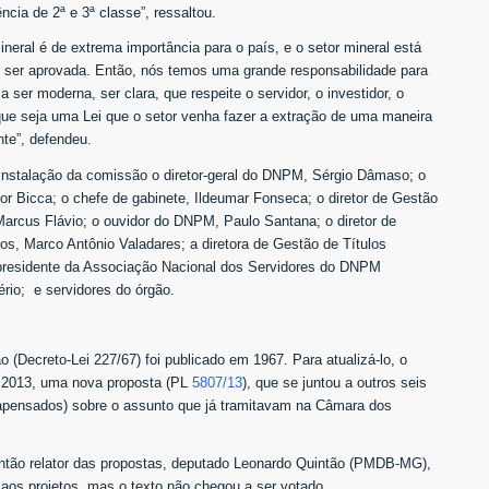
cia de 2ª e 3ª classe”, ressaltou.
ineral é de extrema importância para o país, e o setor mineral está
 ser aprovada. Então, nós temos uma grande responsabilidade para
 ser moderna, ser clara, que respeite o servidor, o investidor, o
que seja uma Lei que o setor venha fazer a extração de uma maneira
te”, defendeu.
instalação da comissão o diretor-geral do DNPM, Sérgio Dâmaso; o
ictor Bicca; o chefe de gabinete, Ildeumar Fonseca; o diretor de Gestão
 Marcus Flávio; o ouvidor do DNPM, Paulo Santana; o diretor de
os, Marco Antônio Valadares; a diretora de Gestão de Títulos
 presidente da Associação Nacional dos Servidores do DNPM
io; e servidores do órgão.
 (Decreto-Lei 227/67) foi publicado em 1967. Para atualizá-lo, o
m 2013, uma nova proposta (PL
5807/13
), que se juntou a outros seis
pensados) sobre o assunto que já tramitavam na Câmara dos
então relator das propostas, deputado Leonardo Quintão (PMDB-MG),
 aos projetos, mas o texto não chegou a ser votado.