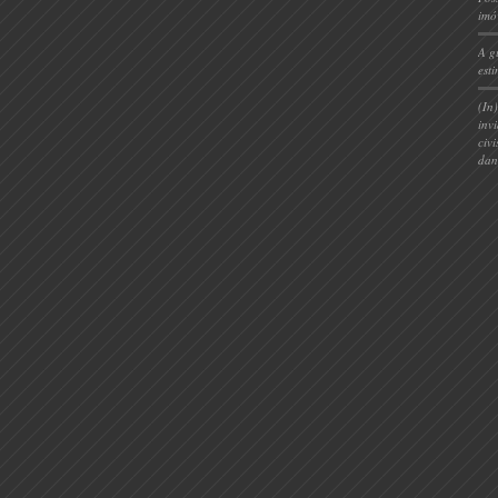
imó
A g
est
(In
inv
civ
dan