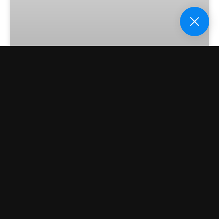
A guarda compartilhada de
animais de estimação
Dr. Luiz Paulo Dammski
26 de outubro de 2022