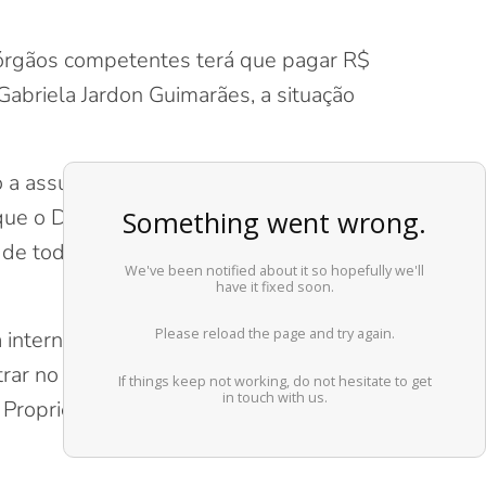
órgãos competentes terá que pagar R$
Gabriela Jardon Guimarães, a situação
o a assumir as pontuações geradas
que o Detran e a Secretaria de Fazenda
o de todos os débitos oriundos do
internet. A negociação e a entrega do
r no dia seguinte no cartório para
 Propriedade de Veículo (ATPV), a fim