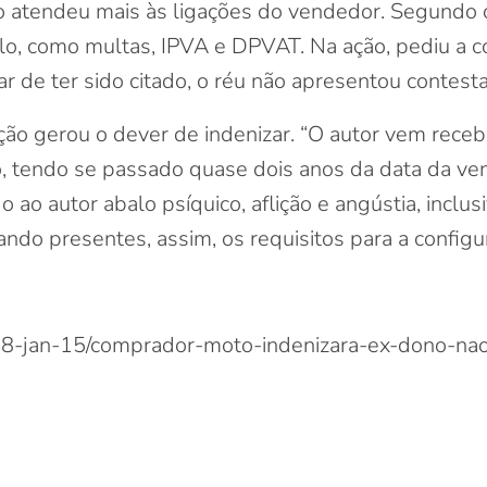
atendeu mais às ligações do vendedor. Segundo o 
ulo, como multas, IPVA e DPVAT. Na ação, pediu a
r de ter sido citado, o réu não apresentou contesta
uação gerou o dever de indenizar. “O autor vem rece
io, tendo se passado quase dois anos da data da ve
o ao autor abalo psíquico, aflição e angústia, inclu
tando presentes, assim, os requisitos para a configu
8-jan-15/comprador-moto-indenizara-ex-dono-nao-t