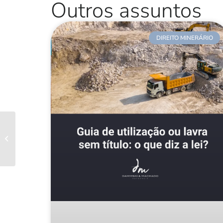
Outros assuntos
DIREITO MINERÁRIO
Depois de três anos,
CNJ dá 60 dias para
tribunais instituírem
audiências...