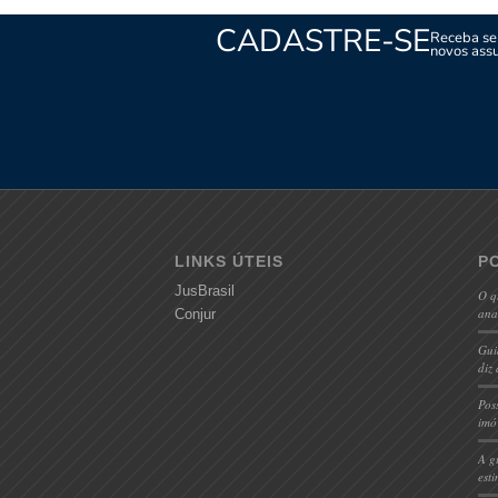
CADASTRE-SE
Receba s
novos ass
LINKS ÚTEIS
P
JusBrasil
O q
ana
Conjur
Gui
diz 
Pos
imó
A g
est