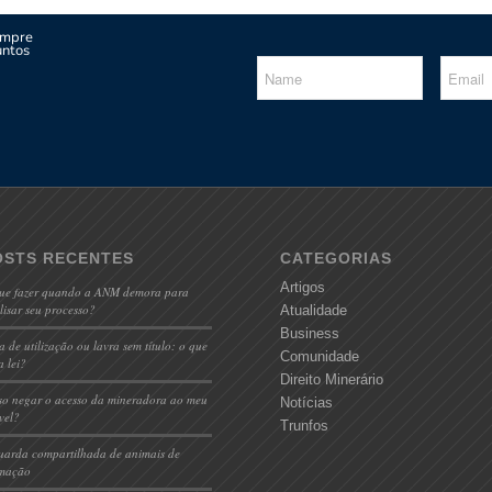
empre
untos
OSTS RECENTES
CATEGORIAS
Artigos
ue fazer quando a ANM demora para
lisar seu processo?
Atualidade
Business
a de utilização ou lavra sem título: o que
Comunidade
a lei?
Direito Minerário
so negar o acesso da mineradora ao meu
Notícias
vel?
Trunfos
uarda compartilhada de animais de
imação