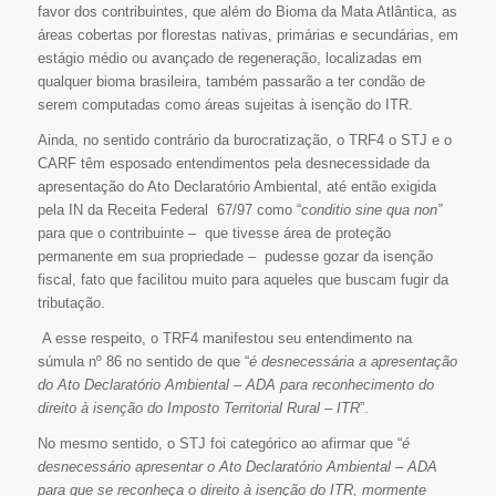
favor dos contribuintes, que além do Bioma da Mata Atlântica, as
áreas cobertas por florestas nativas, primárias e secundárias, em
estágio médio ou avançado de regeneração, localizadas em
qualquer bioma brasileira, também passarão a ter condão de
serem computadas como áreas sujeitas à isenção do ITR.
Ainda, no sentido contrário da burocratização, o TRF4 o STJ e o
CARF têm esposado entendimentos pela desnecessidade da
apresentação do Ato Declaratório Ambiental, até então exigida
pela IN da Receita Federal 67/97 como “
conditio sine qua non”
para que o contribuinte – que tivesse área de proteção
permanente em sua propriedade – pudesse gozar da isenção
fiscal, fato que facilitou muito para aqueles que buscam fugir da
tributação.
A esse respeito, o TRF4 manifestou seu entendimento na
súmula nº 86 no sentido de que “
é desnecessária a apresentação
do Ato Declaratório Ambiental – ADA para reconhecimento do
direito à isenção do Imposto Territorial Rural – ITR
”.
No mesmo sentido, o STJ foi categórico ao afirmar que “
é
desnecessário apresentar o Ato Declaratório Ambiental – ADA
para que se reconheça o direito à isenção do ITR, mormente