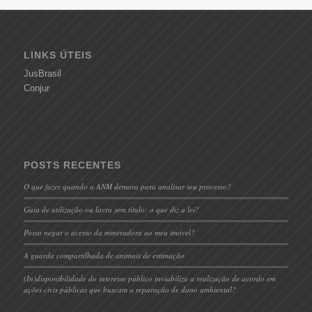
LINKS ÚTEIS
JusBrasil
Conjur
POSTS RECENTES
O que fazer quando a ANM demora para analisar seu processo?
Guia de utilização ou lavra sem título: o que diz a lei?
Posso negar o acesso da mineradora ao meu imóvel?
A guarda compartilhada de animais de estimação
(In)disponibilidade do interesse público inviabiliza a realização de acordo em
ações civis públicas que buscam a reparação de dano ambiental?