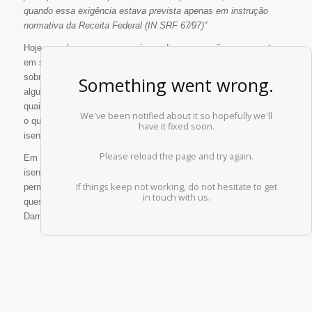
quando essa exigência estava prevista apenas em instrução
normativa da Receita Federal (IN SRF 67⁄97)”
Hoje, aqueles que possuem áreas de preservação permanente
em suas propriedades e objetivam excluir a incidência de ITR
sobre essas áreas, necessitam, para tanto, apenas apresentar
algum documento hábil, como por exemplo, um laudo técnico ou
quaisquer outras provas documentais idôneas para tal finalidade,
o que simplifica significativamente o “
modus operadi
” para se
isentar da incidência do ITR.
Em caso de dúvidas sobre o procedimento para a obtenção de
isenção do ITR em áreas tidas como de preservação
permanente, bem como quaisquer outras relacionadas a
questões ambientais, minerárias e fundiárias, o escritório
Dammski & Machado encontra-se à disposição.